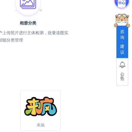
相册分类
咨
户上传照片进行主体检测，批量读图实
询
智能分类管理
·
建
议
公
告
来疯